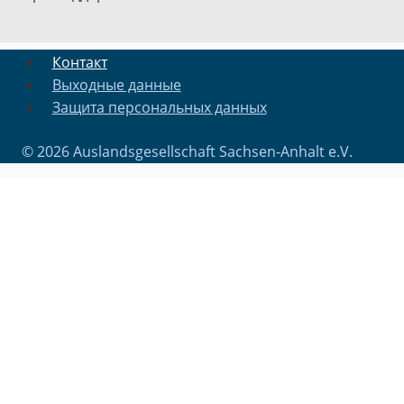
Контакт
Выходные данные
Защита персональных данных
© 2026 Auslandsgesellschaft Sachsen-Anhalt e.V.
ГЛАВНАЯ
О НАС
Toggle
ОТВЕТЫ НА ВОПРОСЫ
child
РАБОТА
ЖИЛЬЕ
menu
ГОСУДАРСТВЕННАЯ ПОМОЩЬ
ПРЕБЫВАНИЕ
МЕДИЦИНСКАЯ ПОМОЩЬ
КРАТКОСРОЧНЫЕ ПОЕЗДКИ В УКРАИНУ
ВОЗВРАЩЕНИЕ В УКРАИНУ
ПЕРЕЕЗД В ПРЕДЕЛАХ ГЕРМАНИИ
УХОД ЗА ДЕТЬМИ