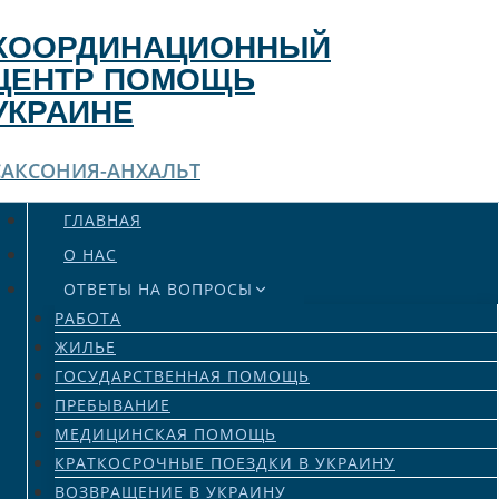
Перейти
к
КООРДИНАЦИОННЫЙ
содержимому
ЦЕНТР ПОМОЩЬ
УКРАИНЕ
САКСОНИЯ-АНХАЛЬТ
ГЛАВНАЯ
О НАС
ОТВЕТЫ НА ВОПРОСЫ
РАБОТА
ЖИЛЬЕ
ГОСУДАРСТВЕННАЯ ПОМОЩЬ
ПРЕБЫВАНИЕ
МЕДИЦИНСКАЯ ПОМОЩЬ
КРАТКОСРОЧНЫЕ ПОЕЗДКИ В УКРАИНУ
ВОЗВРАЩЕНИЕ В УКРАИНУ