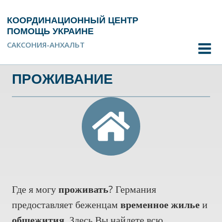
Перейти
к
КООРДИНАЦИОННЫЙ ЦЕНТР
содержимому
ПОМОЩЬ УКРАИНЕ
САКСОНИЯ-АНХАЛЬТ
ПРОЖИВАНИЕ
Где я могу
проживать
? Германия
предоставляет беженцам
временное жилье
и
общежития
. Здесь Вы найдете всю