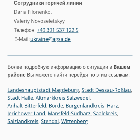
Сотрудники горячей линии
Daria Filonenko,
Valeriy Novoseletskyy
Телефон:
+49 391 537 122 5
E-Mail:
ukraine@agsa.de
Более подробную информацию о ситуации в
Bашем
районе
Вы можете найти перейдя по этим ссылкам:
Landeshauptstadt Magdeburg
,
Stadt Dessau-Roßlau
,
Stadt Halle
,
Altmarkkreis Salzwedel
,
Anhalt-Bitterfeld
,
Börde
,
Burgenlandkreis
,
Harz
,
Jerichower Land
,
Mansfeld-Südharz
,
Saalekreis
,
Salzlandkreis
,
Stendal
,
Wittenberg