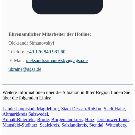
Ehrenamtlicher Mitarbeiter der Hotline:
Oleksandr Simanovskyi
Telefon:
+49 176 849 981 60
E-Mail:
oleksandr.simanovskyi@agsa.de
ukraine@agsa.de
Weitere Informationen über die Situation in Ihrer Region finden Sie
über die folgenden Links:
Landeshauptstadt Magdeburg
,
Stadt Dessau-Roßlau
,
Stadt Halle
,
Altmarkkreis Salzwedel
,
Anhalt-Bitterfeld
,
Börde
,
Burgenlandkreis
,
Harz
,
Jerichower Land
,
Mansfeld-Südharz
,
Saalekreis
,
Salzlandkreis
,
Stendal
,
Wittenberg