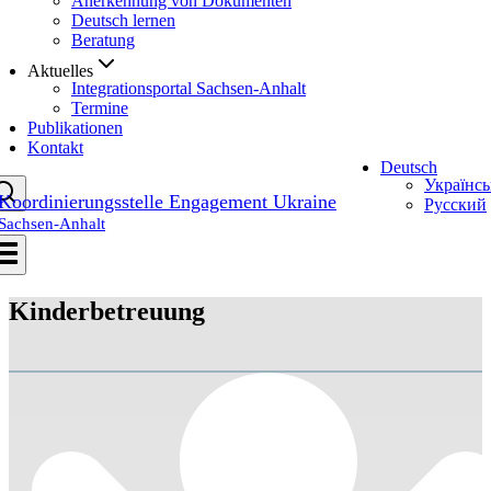
Anerkennung von Dokumenten
Deutsch lernen
Beratung
Aktuelles
Integrationsportal Sachsen-Anhalt
Termine
Publikationen
Kontakt
Deutsch
Українсь
Koordinierungsstelle Engagement Ukraine
Русский
Sachsen-Anhalt
Kinderbetreuung