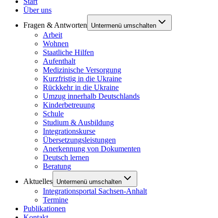
Start
Über uns
Fragen & Antworten
Untermenü umschalten
Arbeit
Wohnen
Staatliche Hilfen
Aufenthalt
Medizinische Versorgung
Kurzfristig in die Ukraine
Rückkehr in die Ukraine
Umzug innerhalb Deutschlands
Kinderbetreuung
Schule
Studium & Ausbildung
Integrationskurse
Übersetzungsleistungen
Anerkennung von Dokumenten
Deutsch lernen
Beratung
Aktuelles
Untermenü umschalten
Integrationsportal Sachsen-Anhalt
Termine
Publikationen
Kontakt