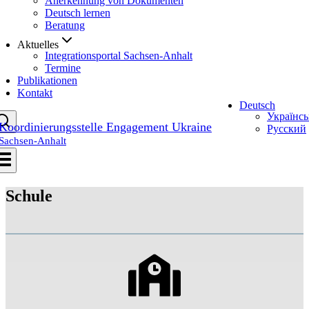
Anerkennung von Dokumenten
Deutsch lernen
Beratung
Aktuelles
Integrationsportal Sachsen-Anhalt
Termine
Publikationen
Kontakt
Deutsch
Українсь
Koordinierungsstelle Engagement Ukraine
Русский
Sachsen-Anhalt
Schule