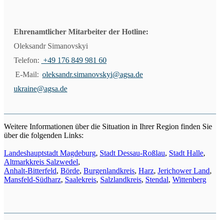
Ehrenamtlicher Mitarbeiter der Hotline:
Oleksandr Simanovskyi
Telefon:
+49 176 849 981 60
E-Mail:
oleksandr.simanovskyi@agsa.de
ukraine@agsa.de
Weitere Informationen über die Situation in Ihrer Region finden Sie
über die folgenden Links:
Landeshauptstadt Magdeburg
,
Stadt Dessau-Roßlau
,
Stadt Halle
,
Altmarkkreis Salzwedel
,
Anhalt-Bitterfeld
,
Börde
,
Burgenlandkreis
,
Harz
,
Jerichower Land
,
Mansfeld-Südharz
,
Saalekreis
,
Salzlandkreis
,
Stendal
,
Wittenberg