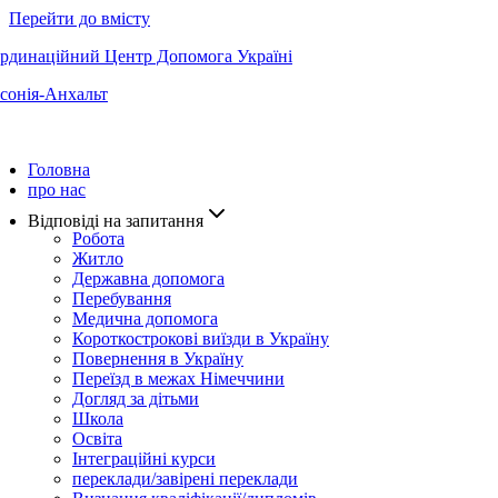
Перейти до вмісту
рдинаційний Центр Допомога Україні
сонія-Анхальт
Головна
про нас
Відповідi на запитання
Робота
Житло
Державна допомога
Перебування
Медична допомога
Короткострокові виїзди в Україну
Повернення в Україну
Переїзд в межах Німеччини
Догляд за дiтьми
Школа
Освіта
Інтеграційні курси
переклади/завірені переклади