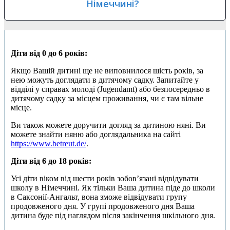
Німеччині?
Діти від 0 до 6 років:
Якщо Вашій дитині ще не виповнилося шість років, за
нею можуть доглядати в дитячому садку. Запитайте у
відділі у справах молоді (Jugendamt) або безпосередньо в
дитячому садку за місцем проживання, чи є там вільне
місце.
Ви також можете доручити догляд за дитиною няні. Ви
можете знайти няню або доглядальника на сайті
https://www.betreut.de/
.
Діти від 6 до 18 років:
Усі діти віком від шести років зобов’язані відвідувати
школу в Німеччині. Як тільки Ваша дитина піде до школи
в Саксонії-Ангальт, вона зможе відвідувати групу
продовженого дня. У групі продовженого дня Ваша
дитина буде під наглядом після закінчення шкільного дня.