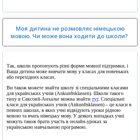
Моя дитина не розмовляє німецькою
мовою. Чи може вона ходити до школи?
Так, школи пропонують різні форми мовної підтримки, і
Ваша дитина може вивчати мову у класах для новеньких
або перехідних класах.
Ви також можете знайти школу зі спеціальними класами
для українських учнів (Ankunftsklassen). Школи такого
типу в Саксонії-Анхальт можна знайти
тут
. Спеціальні
класи для українських учнів (Ankunftsklassen) – це класи в
певних школах, в яких учні відвідують уроки рідною
мовою та вчать німецьку мову. У деяких випадках учні
можуть також брати участь в онлайн-уроках за
українською навчальною програмою.