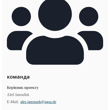
команда
Керівник проекту
Aleš Janoušek
E-Mail:
ales.janousek@agsa.de