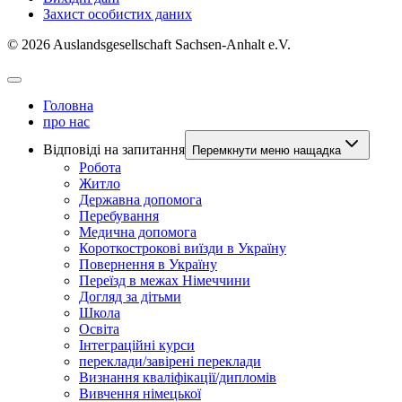
Захист особистих даних
© 2026 Auslandsgesellschaft Sachsen-Anhalt e.V.
Головна
про нас
Відповідi на запитання
Перемкнути меню нащадка
Робота
Житло
Державна допомога
Перебування
Медична допомога
Короткострокові виїзди в Україну
Повернення в Україну
Переїзд в межах Німеччини
Догляд за дiтьми
Школа
Освіта
Інтеграційні курси
переклади/завірені переклади
Визнання квалiфiкацiї/дипломiв
Вивчення нiмецької