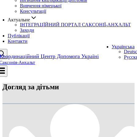
Визнання квалiфiкацiї/дипломiв
Вивчення нiмецької
Консультації
Актуальне
ІНТЕГРАЦЇЙНИЙ ПОРТАЛ САКСОНІЇ-АНХАЛЬТ
Заходи
Публікації
Контакти
Українська
Deuts
Координаційний Центр Допомога Україні
Русск
Саксонія-Анхальт
Догляд за дiтьми