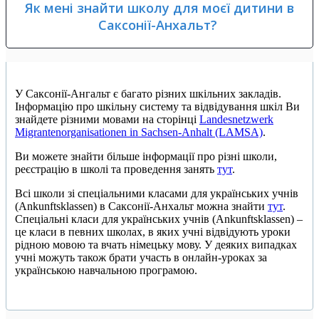
Як мені знайти школу для моєї дитини в
Саксонії-Анхальт?
У Саксонії-Ангальт є багато різних шкільних закладів.
Інформацію про шкільну систему та відвідування шкіл Ви
знайдете різними мовами на сторінці
Landesnetzwerk
Migrantenorganisationen in Sachsen-Anhalt (LAMSA)
.
Ви можете знайти більше інформації про різні школи,
реєстрацію в школі та проведення занять
тут
.
Всі школи зі спеціальними класами для українських учнів
(Ankunftsklassen) в Саксонії-Анхальт можна знайти
тут
.
Спеціальні класи для українських учнів (Ankunftsklassen) –
це класи в певних школах, в яких учні відвідують уроки
рідною мовою та вчать німецьку мову. У деяких випадках
учні можуть також брати участь в онлайн-уроках за
українською навчальною програмою.