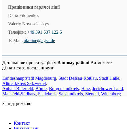
Працівники гарячої лінії
Daria Filonenko,
Valeriy Novoseletskyy
Телефон:
+49 391 537 122 5
E-Mail:
ukraine@agsa.de
Детальніше про ситуацію у
Bашому районі
Ви можете
дізнатися за посиланнями:
Landeshauptstadt Magdeburg
,
Stadt Dessau-Roßlau
,
Stadt Halle
,
Altmarkkreis Salzwedel
,
Anhalt-Bitterfeld
,
Börde
,
Burgenlandkreis
,
Harz
,
Jerichower Land
,
Mansfeld-Südharz
,
Saalekreis
,
Salzlandkreis
,
Stendal
,
Wittenberg
За підтримкою:
Контакт
Вихідні дані