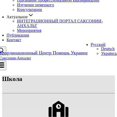
Признание профессиональной квалификации
Изучение немецкого
Консультации
Актуальное
ИНТЕГРАЦИОННЫЙ ПОРТАЛ САКСОНИИ-
АНХАЛЬТ
Мероприятия
Публикации
Контакт
Русский
Deutsch
Координационный Центр Помощь Украине
Українсь
Саксония-Анхальт
Школа