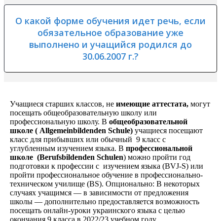
О какой форме обучения идет речь, если
обязательное образование уже
выполнено и учащийся родился до
30.06.2007 г.?
Учащиеся старших классов, не
имеющие
аттестата
,
могут
посещать общеобразовательную школу или
профессиональную школу. В
общеобразовательной
школе
(
Allgemeinbildenden Schule
)
учащиеся посещают
класс для прибывших или обычный 9 класс с
углубленным изучением языка. В
профессиональн
ой
школе (
Berufsbildenden Schulen
) можно пройти год
подготовки к профессии с изучением языка (BVJ-S) или
пройти профессиональное обучение в профессионально-
техническом училище (BS). Опционально: В некоторых
случаях учащимся — в зависимости от предложения
школы — дополнительно предоставляется возможность
посещать онлайн-уроки украинского языка с целью
окончания 9 класса в 2022/23 учебном году.