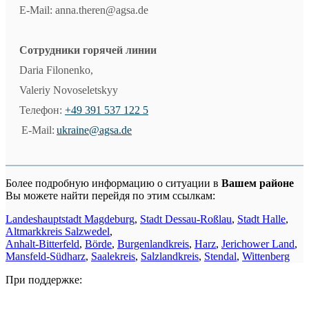
E-Mail: anna.theren@agsa.de
Сотрудники горячей линии
Daria Filonenko,
Valeriy Novoseletskyy
Телефон:
+49 391 537 122 5
E-Mail:
ukraine@agsa.de
Более подробную информацию о ситуации в
Bашем районе
Вы можете найти перейдя по этим ссылкам:
Landeshauptstadt Magdeburg
,
Stadt Dessau-Roßlau
,
Stadt Halle
,
Altmarkkreis Salzwedel
,
Anhalt-Bitterfeld
,
Börde
,
Burgenlandkreis
,
Harz
,
Jerichower Land
,
Mansfeld-Südharz
,
Saalekreis
,
Salzlandkreis
,
Stendal
,
Wittenberg
При поддержке: