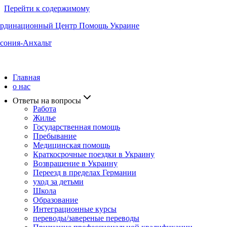
Перейти к содержимому
рдинационный Центр Помощь Украине
сония-Анхальт
Главная
о нас
Ответы на вопросы
Работа
Жилье
Государственная помощь
Пребывание
Медицинская помощь
Краткосрочные поездки в Украину
Возвращение в Украину
Переезд в пределах Германии
уход за детьми
Школа
Образование
Интеграционные курсы
переводы/завереные переводы